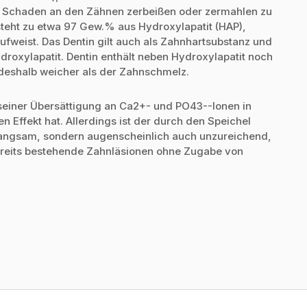
e Schaden an den Zähnen zerbeißen oder zermahlen zu
steht zu etwa 97 Gew.% aus Hydroxylapatit (HAP),
weist. Das Dentin gilt auch als Zahnhartsubstanz und
ydroxylapatit. Dentin enthält neben Hydroxylapatit noch
t deshalb weicher als der Zahnschmelz.
 seiner Übersättigung an Ca2+- und PO43--Ionen in
 Effekt hat. Allerdings ist der durch den Speichel
r langsam, sondern augenscheinlich auch unzureichend,
ereits bestehende Zahnläsionen ohne Zugabe von