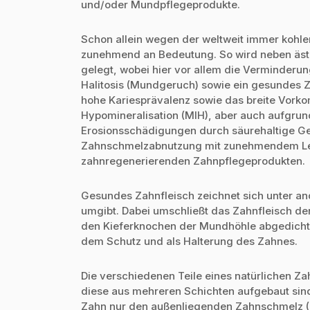
und/oder Mundpflegeprodukte.
Schon allein wegen der weltweit immer kohl
zunehmend an Bedeutung. So wird neben ästh
gelegt, wobei hier vor allem die Verminderu
Halitosis (Mundgeruch) sowie ein gesundes Za
hohe Kariesprävalenz sowie das breite Vork
Hypomineralisation (MIH), aber auch aufgru
Erosionsschädigungen durch säurehaltige Get
Zahnschmelzabnutzung mit zunehmendem Lebe
zahnregenerierenden Zahnpflegeprodukten.
Gesundes Zahnfleisch zeichnet sich unter an
umgibt. Dabei umschließt das Zahnfleisch den
den Kieferknochen der Mundhöhle abgedichte
dem Schutz und als Halterung des Zahnes.
Die verschiedenen Teile eines natürlichen Z
diese aus mehreren Schichten aufgebaut sin
Zahn nur den außenliegenden Zahnschmelz (