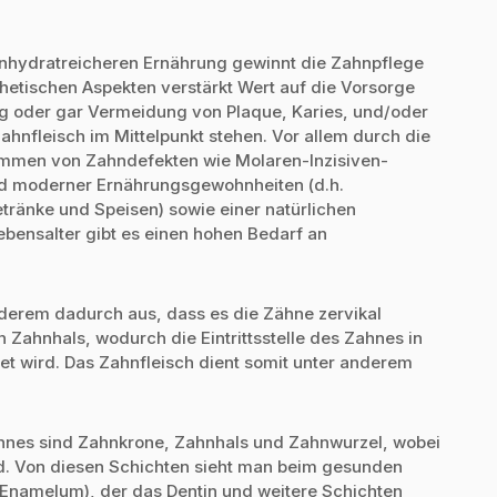
enhydratreicheren Ernährung gewinnt die Zahnpflege
etischen Aspekten verstärkt Wert auf die Vorsorge
ng oder gar Vermeidung von Plaque, Karies, und/oder
hnfleisch im Mittelpunkt stehen. Vor allem durch die
ommen von Zahndefekten wie Molaren-Inzisiven-
nd moderner Ernährungsgewohnheiten (d.h.
ränke und Speisen) sowie einer natürlichen
nsalter gibt es einen hohen Bedarf an
derem dadurch aus, dass es die Zähne zervikal
 Zahnhals, wodurch die Eintrittsstelle des Zahnes in
t wird. Das Zahnfleisch dient somit unter anderem
ahnes sind Zahnkrone, Zahnhals und Zahnwurzel, wobei
d. Von diesen Schichten sieht man beim gesunden
Enamelum), der das Dentin und weitere Schichten